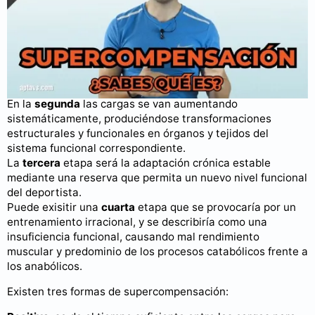
Puedes consultar más videos en nuestro
canal de YouTube
.
La
primera
está caracterizada por los ajustes fisiológicos
del organismo ante el entrenamiento movilizando los
recursos funcionales.
En la
segunda
las cargas se van aumentando
sistemáticamente, produciéndose transformaciones
estructurales y funcionales en órganos y tejidos del
sistema funcional correspondiente.
La
tercera
etapa será la adaptación crónica estable
mediante una reserva que permita un nuevo nivel funcional
del deportista.
Puede exisitir una
cuarta
etapa que se provocaría por un
entrenamiento irracional, y se describiría como una
insuficiencia funcional, causando mal rendimiento
muscular y predominio de los procesos catabólicos frente a
los anabólicos.
Existen tres formas de supercompensación: