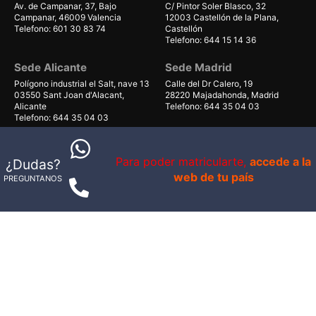
Av. de Campanar, 37, Bajo
C/ Pintor Soler Blasco, 32
Campanar, 46009 Valencia
12003 Castellón de la Plana,
Telefono: 601 30 83 74
Castellón
Telefono: 644 15 14 36
Sede Alicante
Sede Madrid
Polígono industrial el Salt, nave 13
Calle del Dr Calero, 19
03550 Sant Joan d'Alacant,
28220 Majadahonda, Madrid
Alicante
Telefono: 644 35 04 03
Telefono: 644 35 04 03
Sede Gran Canaria
Sede Mallorca
Para poder matricularte,
accede a la
¿Dudas?
Avenida de Gáldar 56, planta 1
Carrer Can Valero 31, Nave 8,
local 40
Ponent
web de tu país
PREGUNTANOS
35100, Maspalomas, Las Palmas
07011 Palma, Illes Balears
Telefono: 679 55 59 06
Telefono: 661 38 71 41
© 1998-2026 - IS VITAL BRAND S.L.U. - B98802879
Av. Campanar 39
Política de Privacidad
Politica de Cookies
Configurar cookies