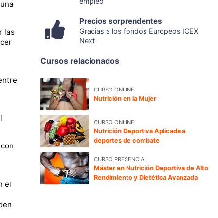
empleo
 una
Precios sorprendentes
Gracias a los fondos Europeos ICEX
r las
Next
ecer
Cursos relacionados
entre
CURSO ONLINE
Nutrición en la Mujer
l
CURSO ONLINE
Nutrición Deportiva Aplicada a
deportes de combate
 con
CURSO PRESENCIAL
Máster en Nutrición Deportiva de Alto
Rendimiento y Dietética Avanzada
n el
eden