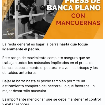
Puedes consultar más videos en nuestro
canal de YouTube
.
Cuando hacemos press de banca, es imporrtante bajar la
barra hasta el punto adecuado para obtener los beneficios
de este ejercicio y prevenir lesiones.
La regla general es bajar la barra
hasta que toque
ligeramente el pecho.
Este rango de movimiento completo asegura que se
trabajan todos los músculos implicados en el press de
banca, especialmente el pectoral mayor, los tríceps y los
deltoides anteriores.
Bajar la barra hasta el pecho también permite un
estiramiento completo del pectoral, lo que favorece un
mejor desarrollo muscular.
Es importante mencionar que se debe mantener el control
y evitar rebotes.