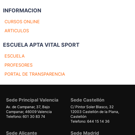
INFORMACION
CURSOS ONLINE
ARTICULOS
ESCUELA APTA VITAL SPORT
ESCUELA
PROFESORES
PORTAL DE TRANSPARENCIA
Sede Principal Valencia
Sede Castellón
Av. de Campanar, 37, Bajo
C/ Pintor Soler Blasco, 32
Campanar, 46009 Valencia
12003 Castellón de la Plana,
Telefono: 601 30 83 74
Castellón
Telefono: 644 15 14 36
Sede Alicante
Sede Madrid