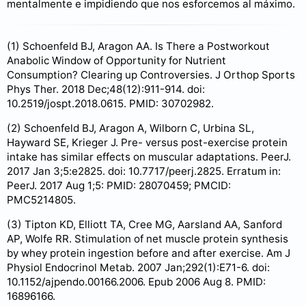
mentalmente e impidiendo que nos esforcemos al máximo.
(1) Schoenfeld BJ, Aragon AA. Is There a Postworkout
Anabolic Window of Opportunity for Nutrient
Consumption? Clearing up Controversies. J Orthop Sports
Phys Ther. 2018 Dec;48(12):911-914. doi:
10.2519/jospt.2018.0615. PMID: 30702982.
(2) Schoenfeld BJ, Aragon A, Wilborn C, Urbina SL,
Hayward SE, Krieger J. Pre- versus post-exercise protein
intake has similar effects on muscular adaptations. PeerJ.
2017 Jan 3;5:e2825. doi: 10.7717/peerj.2825. Erratum in:
PeerJ. 2017 Aug 1;5: PMID: 28070459; PMCID:
PMC5214805.
(3) Tipton KD, Elliott TA, Cree MG, Aarsland AA, Sanford
AP, Wolfe RR. Stimulation of net muscle protein synthesis
by whey protein ingestion before and after exercise. Am J
Physiol Endocrinol Metab. 2007 Jan;292(1):E71-6. doi:
10.1152/ajpendo.00166.2006. Epub 2006 Aug 8. PMID:
16896166.